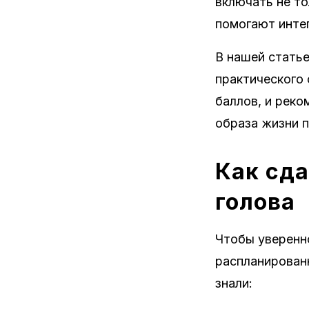
включать не то
помогают инте
В нашей статье
практического 
баллов, и реко
образа жизни 
Как сда
голова
Чтобы уверенно
распланированн
знали: