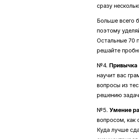
сразу нескольк
Больше всего б
поэтому уделяй
Остальные 70 п
решайте пробны
№4.
Привычка
научит вас гра
вопросы из тес
решению задач
№5.
Умение р
вопросом, как 
Куда лучше сда