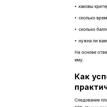
•
каковы крите
•
сколько врем
•
сколько балл
•
нужна ли вам
На основе отве
ему.
Как усп
практи
Следование пл