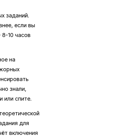
х заданий.
нее, если вы
 8-10 часов
ное на
ажорных
енсировать
чно знали,
 или спите.
 теоретической
адания для
чёт включения