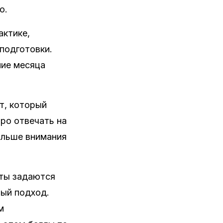
о.
актике,
подготовки.
ние месяца
т, который
ро отвечать на
ольше внимания
нты задаются
ный подход.
м