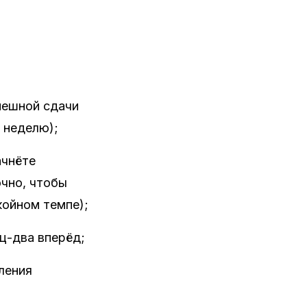
пешной сдачи
в неделю);
ачнёте
очно, чтобы
койном темпе);
ц-два вперёд;
ления