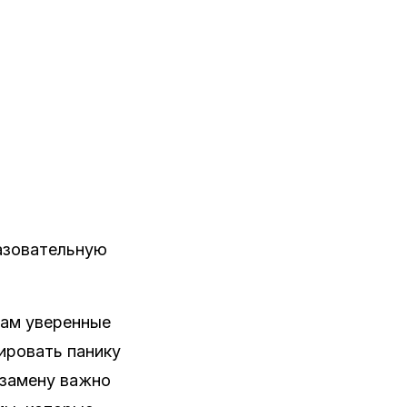
разовательную
вам уверенные
ировать панику
кзамену важно